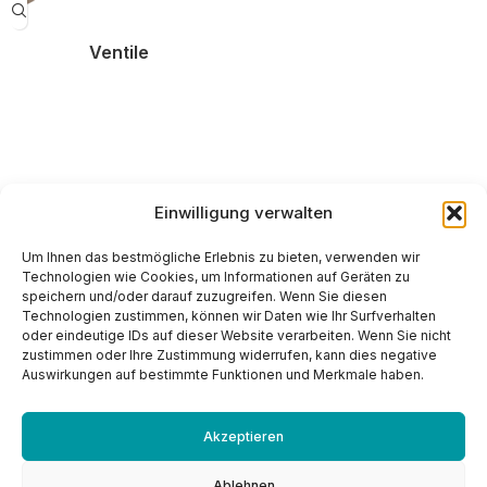
Ventile
Einwilligung verwalten
Um Ihnen das bestmögliche Erlebnis zu bieten, verwenden wir
Technologien wie Cookies, um Informationen auf Geräten zu
2026 POMTAVA S.A. Nonceruz 2
speichern und/oder darauf zuzugreifen. Wenn Sie diesen
CH - 2732 Reconvilier
Technologien zustimmen, können wir Daten wie Ihr Surfverhalten
+41 (0)32 481 15 14
oder eindeutige IDs auf dieser Website verarbeiten. Wenn Sie nicht
zustimmen oder Ihre Zustimmung widerrufen, kann dies negative
info@pomtava.com
Auswirkungen auf bestimmte Funktionen und Merkmale haben.
Akzeptieren
Ablehnen