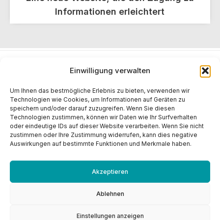
Informationen erleichtert
Einwilligung verwalten
2026 POMTAVA S.A. Nonceruz 2
CH - 2732 Reconvilier
Um Ihnen das bestmögliche Erlebnis zu bieten, verwenden wir
+41 (0)32 481 15 14
Technologien wie Cookies, um Informationen auf Geräten zu
speichern und/oder darauf zuzugreifen. Wenn Sie diesen
info@pomtava.com
Technologien zustimmen, können wir Daten wie Ihr Surfverhalten
oder eindeutige IDs auf dieser Website verarbeiten. Wenn Sie nicht
zustimmen oder Ihre Zustimmung widerrufen, kann dies negative
Auswirkungen auf bestimmte Funktionen und Merkmale haben.
Akzeptieren
Ablehnen
Einstellungen anzeigen