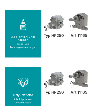
anzeigen
Produkte
yp 18
Typ 10
Typ HP250
Art 11165
Druckt
Abdichten und
Kleben
Kleben
mitter
Abdichten und
Klebe- und
Dichtungsanwendungen
anzeigen
Produkte
Typ 11
Typ 10
Typ HP250
Art 11165
Druckt
Polyurethane
mitter
Polyurethane
Alle Polyurethan-
Anwendungen