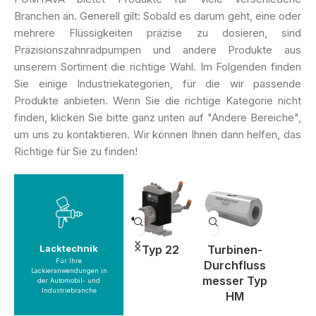
Branchen an. Generell gilt: Sobald es darum geht, eine oder
mehrere Flüssigkeiten präzise zu dosieren, sind
Präzisionszahnradpumpen und andere Produkte aus
unserem Sortiment die richtige Wahl. Im Folgenden finden
Sie einige Industriekategorien, für die wir passende
Produkte anbieten. Wenn Sie die richtige Kategorie nicht
finden, klicken Sie bitte ganz unten auf "Andere Bereiche",
um uns zu kontaktieren. Wir können Ihnen dann helfen, das
Richtige für Sie zu finden!
anzeigen
Produkte
Lacktechnik
Typ 11
Typ 18
Typ 22
Turbinen-
Schne
Für Ihre
Durchfluss
-
Lacktechnik
Lackieranwendungen in
messer Typ
Durchf
der Automobil- und
Industriebranche
HM
messe