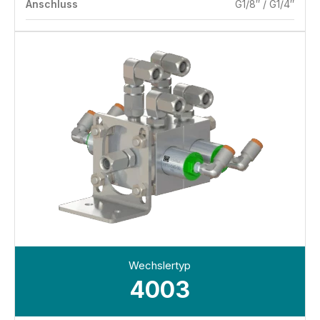
Anschluss
G1/8″ / G1/4″
Wechslertyp
4003