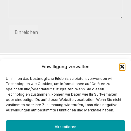
Einwilligung verwalten
2026 POMTAVA S.A. Nonceruz 2
CH - 2732 Reconvilier
Um Ihnen das bestmögliche Erlebnis zu bieten, verwenden wir
+41 (0)32 481 15 14
Technologien wie Cookies, um Informationen auf Geräten zu
speichern und/oder darauf zuzugreifen. Wenn Sie diesen
info@pomtava.com
Technologien zustimmen, können wir Daten wie Ihr Surfverhalten
oder eindeutige IDs auf dieser Website verarbeiten. Wenn Sie nicht
zustimmen oder Ihre Zustimmung widerrufen, kann dies negative
Auswirkungen auf bestimmte Funktionen und Merkmale haben.
Akzeptieren