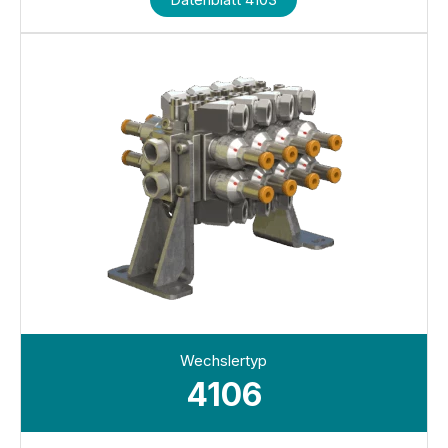
Wechslertyp
4106